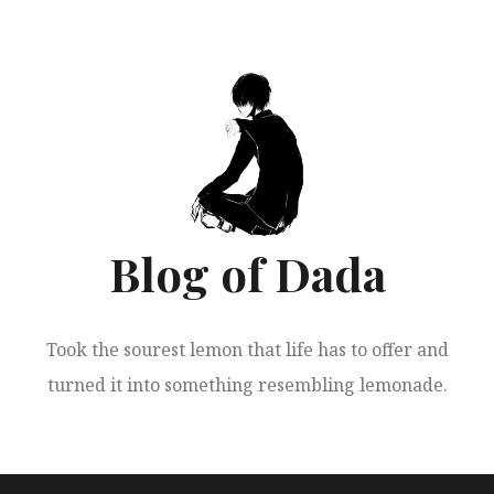
跳
至
正
文
Blog of Dada
Took the sourest lemon that life has to offer and
turned it into something resembling lemonade.