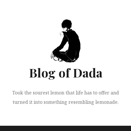
跳
至
正
文
Blog of Dada
Took the sourest lemon that life has to offer and
turned it into something resembling lemonade.