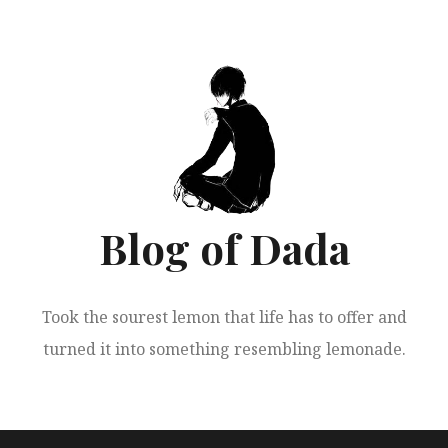
跳
至
正
文
Blog of Dada
Took the sourest lemon that life has to offer and
turned it into something resembling lemonade.