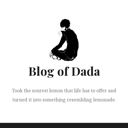
跳
至
正
文
Blog of Dada
Took the sourest lemon that life has to offer and
turned it into something resembling lemonade.