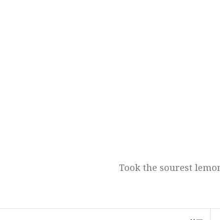
跳
至
正
文
Took the sourest lemon