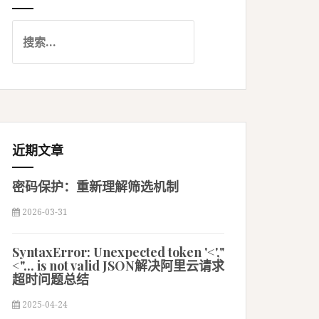
搜
索
：
近期文章
密码保护：重新理解筛选机制
2026-03-31
SyntaxError: Unexpected token '<',"
<"... is not valid JSON解决阿里云请求
超时问题总结
2025-04-24