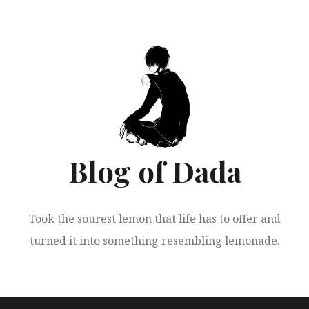
跳
至
正
文
Blog of Dada
Took the sourest lemon that life has to offer and
turned it into something resembling lemonade.