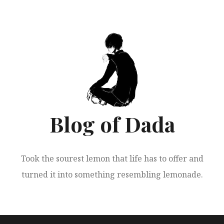
跳
至
正
文
Blog of Dada
Took the sourest lemon that life has to offer and
turned it into something resembling lemonade.