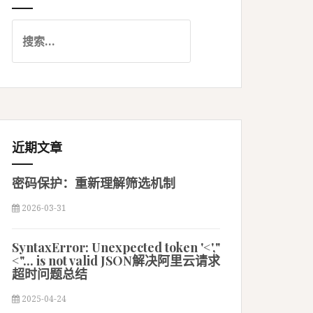
搜
索
：
近期文章
密码保护：重新理解筛选机制
2026-03-31
SyntaxError: Unexpected token '<',"
<"... is not valid JSON解决阿里云请求
超时问题总结
2025-04-24