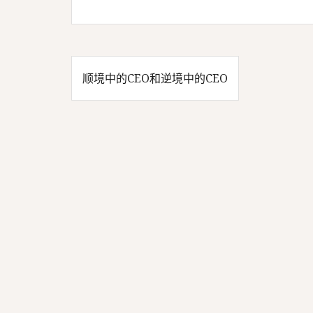
顺境中的CEO和逆境中的CEO
文
章
导
航