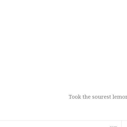
跳
至
正
文
Took the sourest lemon