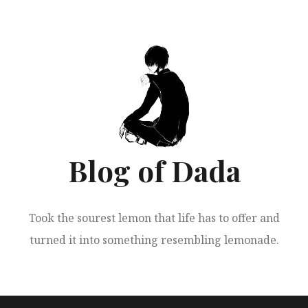
跳
至
正
文
Blog of Dada
Took the sourest lemon that life has to offer and
turned it into something resembling lemonade.