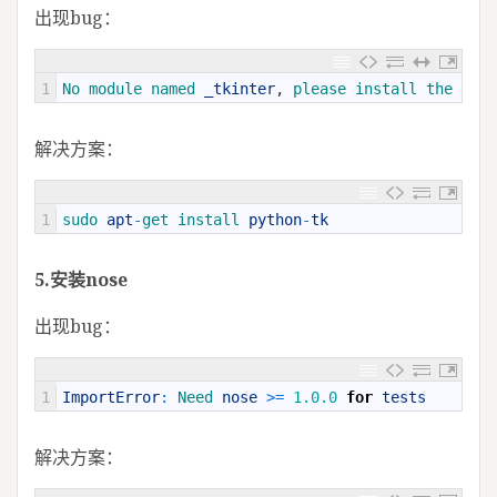
出现bug：
1
No 
module 
named 
_tkinter
,
please 
install 
the 
pyth
解决方案：
1
sudo 
apt
-
get 
install 
python
-
tk
5.安装nose
出现bug：
1
ImportError
:
Need 
nose
>=
1.0.0
for
tests
解决方案：