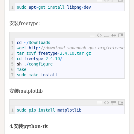
1
sudo 
apt
-
get 
install 
libpng
-
dev
安装freetype:
1
cd
~
/
Downloads
2
wget 
http
:
//download.savannah.gnu.org/releases/fr
3
tar 
zxvf 
freetype
-
2.4.10.tar.gz
4
cd 
freetype
-
2.4.10
/
5
sh
.
/
congfigure
6
make
7
sudo 
make 
install
安装matplotlib
1
sudo 
pip 
install 
matplotlib
4.安装python-tk