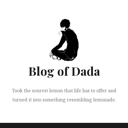
跳
至
正
文
Blog of Dada
Took the sourest lemon that life has to offer and
turned it into something resembling lemonade.