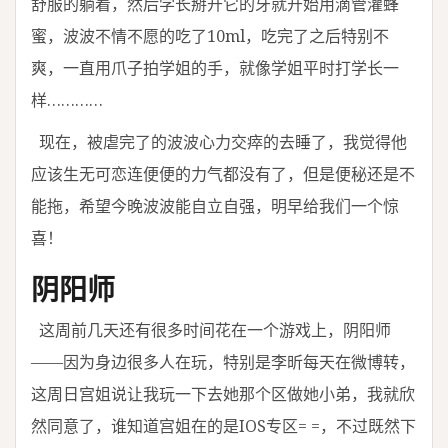
舒服的躺着，然后学长掰开它的牙就开始用滴管灌蜂
蜜，波波不情不愿的吃了10ml，吃完了之后特别不
爽，一直用爪子拍学姐的手，就像学姐平时打学长一
样…………
现在，被虐完了的波波心力交瘁的去睡了，我觉得他
应该生无可恋连便便的力气都没有了，但是便秘还是不
能拖，希望今晚波波能自立自强，明早给我们一个惊
喜！
阴阳师
这周前几天还有很多时间花在一个游戏上，阴阳师
——因为身边很多人在玩，特别是李昕每天在微博转，
这周日宫姐说让我玩一下去她那个区做她小弟，我就欣
然同意了，谁知道宫姐在的是IOS专区= =，不过既然下