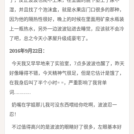
了，反正波波也爬不上来，在里面的底下垫上了尿不
湿，并且找了个泡沫盒，就是水果店门口很多的那种，
因为他的隔热性很好，晚上的时候在里面用矿泉水瓶装
上一瓶热水，另外一边波波钻进去睡觉，应该就不会冷
了吧，总之今天小茅屋升级成豪宅了。
2016年9月22日：
今天我又早早地来了实验室，7点多波波也醒了，昨天
好像睡得不错，今天精神气很足，但是它估计是饿了，
在我身后叫了半个小时= =，严重影响了我背单
词…………
奶嘴在学姐那儿我可没东西喂给你吃啊，波波忍一
忍！
不过值得高兴的是波波的眼睛好了很多，左眼基本好