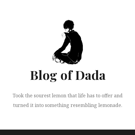
跳
至
正
文
Blog of Dada
Took the sourest lemon that life has to offer and
turned it into something resembling lemonade.