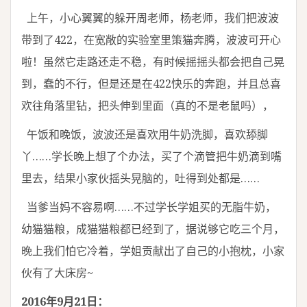
上午，小心翼翼的躲开周老师，杨老师，我们把波波
带到了422，在宽敞的实验室里策猫奔腾，波波可开心
啦！虽然它走路还走不稳，有时候摇摇头都会把自己晃
到，蠢的不行，但是还是在422快乐的奔跑，并且总喜
欢往角落里钻，把头伸到里面（真的不是老鼠吗），
午饭和晚饭，波波还是喜欢用牛奶洗脚，喜欢舔脚
丫……学长晚上想了个办法，买了个滴管把牛奶滴到嘴
里去，结果小家伙摇头晃脑的，吐得到处都是……
当爹当妈不容易啊……不过学长学姐买的无脂牛奶，
幼猫猫粮，成猫猫粮都已经到了，据说够它吃三个月，
晚上我们怕它冷着，学姐贡献出了自己的小抱枕，小家
伙有了大床房~
2016年9月21日：