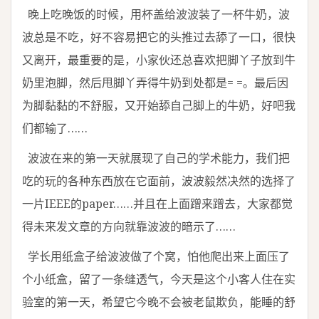
晚上吃晚饭的时候，用杯盖给波波装了一杯牛奶，波
波总是不吃，好不容易把它的头推过去舔了一口，很快
又离开，最重要的是，小家伙还总喜欢把脚丫子放到牛
奶里泡脚，然后甩脚丫弄得牛奶到处都是= =。最后因
为脚黏黏的不舒服，又开始舔自己脚上的牛奶，好吧我
们都输了……
波波在来的第一天就展现了自己的学术能力，我们把
吃的玩的各种东西放在它面前，波波毅然决然的选择了
一片IEEE的paper……并且在上面蹭来蹭去，大家都觉
得未来发文章的方向就靠波波的暗示了……
学长用纸盒子给波波做了个窝，怕他爬出来上面压了
个小纸盒，留了一条缝透气，今天是这个小客人住在实
验室的第一天，希望它今晚不会被老鼠欺负，能睡的舒