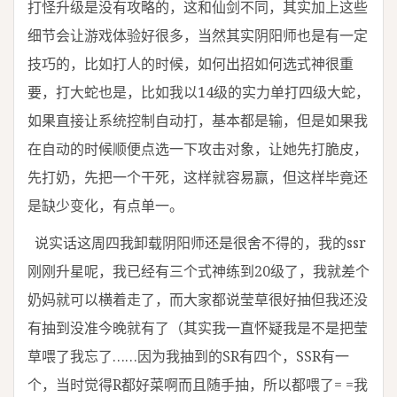
打怪升级是没有攻略的，这和仙剑不同，其实加上这些
细节会让游戏体验好很多，当然其实阴阳师也是有一定
技巧的，比如打人的时候，如何出招如何选式神很重
要，打大蛇也是，比如我以14级的实力单打四级大蛇，
如果直接让系统控制自动打，基本都是输，但是如果我
在自动的时候顺便点选一下攻击对象，让她先打脆皮，
先打奶，先把一个干死，这样就容易赢，但这样毕竟还
是缺少变化，有点单一。
说实话这周四我卸载阴阳师还是很舍不得的，我的ssr
刚刚升星呢，我已经有三个式神练到20级了，我就差个
奶妈就可以横着走了，而大家都说莹草很好抽但我还没
有抽到没准今晚就有了（其实我一直怀疑我是不是把莹
草喂了我忘了……因为我抽到的SR有四个，SSR有一
个，当时觉得R都好菜啊而且随手抽，所以都喂了= =我