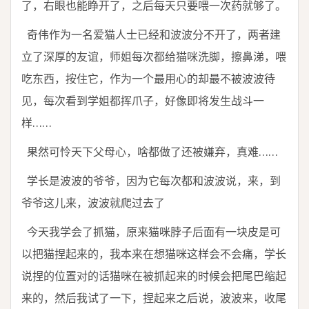
了，右眼也能睁开了，之后每天只要喂一次药就够了。
奇伟作为一名爱猫人士已经和波波分不开了，两者建
立了深厚的友谊，师姐每次都给猫咪洗脚，擦鼻涕，喂
吃东西，按住它，作为一个最用心的却最不被波波待
见，每次看到学姐都挥爪子，好像即将发生战斗一
样……
果然可怜天下父母心，啥都做了还被嫌弃，真难……
学长是波波的爷爷，因为它每次都和波波说，来，到
爷爷这儿来，波波就爬过去了
今天我学会了抓猫，原来猫咪脖子后面有一块皮是可
以把猫捏起来的，我本来在想猫咪这样会不会痛，学长
说捏的位置对的话猫咪在被抓起来的时候会把尾巴缩起
来的，然后我试了一下，捏起来之后说，波波来，收尾