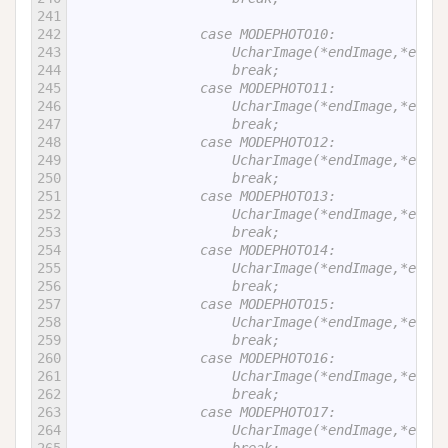
241
242
                case MODEPHOTO10:
243
                    UcharImage(*endImage,*
244
                    break;
245
                case MODEPHOTO11:
246
                    UcharImage(*endImage,*
247
                    break;
248
                case MODEPHOTO12:
249
                    UcharImage(*endImage,*
250
                    break;
251
                case MODEPHOTO13:
252
                    UcharImage(*endImage,*
253
                    break;
254
                case MODEPHOTO14:
255
                    UcharImage(*endImage,*
256
                    break;
257
                case MODEPHOTO15:
258
                    UcharImage(*endImage,*
259
                    break;
260
                case MODEPHOTO16:
261
                    UcharImage(*endImage,*
262
                    break;
263
                case MODEPHOTO17:
264
                    UcharImage(*endImage,*