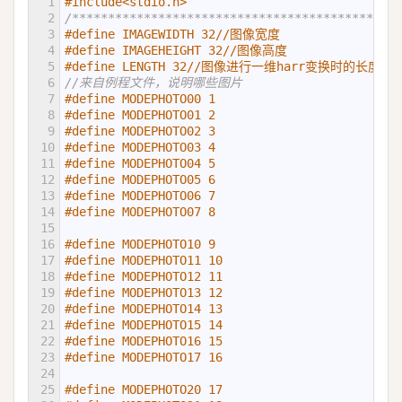
1
#include<stdio.h>
2
/******************************************宏定
3
#define IMAGEWIDTH 32//图像宽度
4
#define IMAGEHEIGHT 32//图像高度
5
#define LENGTH 32//图像进行一维harr变换时的长
6
//来自例程文件，说明哪些图片
7
#define MODEPHOTO00 1
8
#define MODEPHOTO01 2
9
#define MODEPHOTO02 3
10
#define MODEPHOTO03 4
11
#define MODEPHOTO04 5
12
#define MODEPHOTO05 6
13
#define MODEPHOTO06 7
14
#define MODEPHOTO07 8
15
16
#define MODEPHOTO10 9
17
#define MODEPHOTO11 10
18
#define MODEPHOTO12 11
19
#define MODEPHOTO13 12
20
#define MODEPHOTO14 13
21
#define MODEPHOTO15 14
22
#define MODEPHOTO16 15
23
#define MODEPHOTO17 16
24
25
#define MODEPHOTO20 17