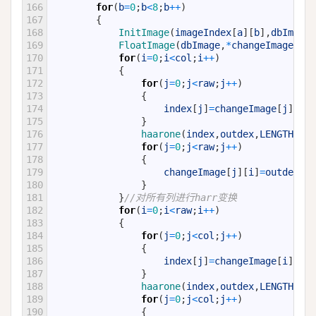
166
for
(
b
=
0
;
b
<
8
;
b
++
)
167
{
168
InitImage
(
imageIndex
[
a
]
[
b
]
,
dbImage
,
169
FloatImage
(
dbImage
,
*
changeImage
,
IMA
170
for
(
i
=
0
;
i
<
col
;
i
++
)
171
{
172
for
(
j
=
0
;
j
<
raw
;
j
++
)
173
{
174
index
[
j
]
=
changeImage
[
j
]
[
i
]
;
175
}
176
haarone
(
index
,
outdex
,
LENGTH
)
;
177
for
(
j
=
0
;
j
<
raw
;
j
++
)
178
{
179
changeImage
[
j
]
[
i
]
=
outdex
[
j
]
180
}
181
}
//对所有列进行harr变换
182
for
(
i
=
0
;
i
<
raw
;
i
++
)
183
{
184
for
(
j
=
0
;
j
<
col
;
j
++
)
185
{
186
index
[
j
]
=
changeImage
[
i
]
[
j
]
;
187
}
188
haarone
(
index
,
outdex
,
LENGTH
)
;
189
for
(
j
=
0
;
j
<
col
;
j
++
)
190
{