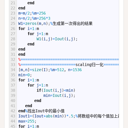
21
end
22
end
23
m
=
m
/
2
;
%
m
=
256
24
n
=
n
/
2
;
%
m
=
256
*
3
25
W1
=
zeros
(
m
,
n
)
;
%
生成第一次得出的结果
26
for
i
=
1
:
m
27
for
j
=
1
:
m
28
W1
(
i
,
j
)
=
Iout
(
i
,
j
)
;
29
end
30
end
31
end
32
%
===
===
===
===
===
===
===
===
===
===
===
===
===
===
===
==
33
%
===
===
===
===
===
===
===
===
scaling
归一化
===
===
===
=
34
[
m
,
n
]
=
size
(
I
)
;
%
m
=
512
，
n
=
1536
35
min
=
0
;
36
for
i
=
1
:
m
37
for
j
=
1
:
n
38
if
(
Iout
(
i
,
j
)
<
min
)
39
min
=
Iout
(
i
,
j
)
;
40
end
41
end
42
end
%
找出
Iout
中的最小值
43
Iout1
=
(
Iout
+
abs
(
min
)
)
*
.
5
;
%
将数组中的每个值加上最小
44
max
=
255
;
45
for
i
=
1
:
m