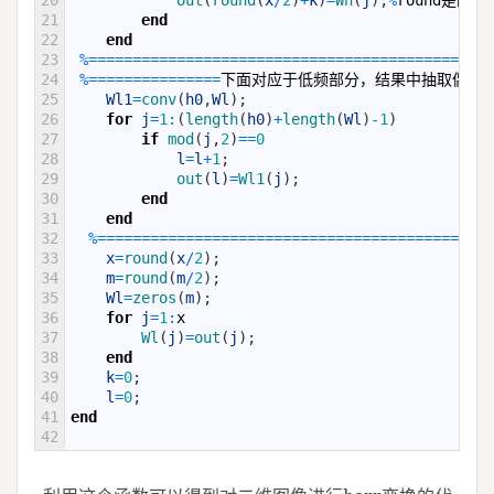
20
out
(
round
(
x
/
2
)
+
k
)
=
Wh
(
j
)
;
%
round
是四舍
21
end
22
end
23
%=
===
===
===
===
===
===
===
===
===
===
===
===
===
===
===
24
%=
===
===
===
===
==
下面对应于低频部分，结果中抽取偶数
25
Wl1
=
conv
(
h0
,
Wl
)
;
26
for
j
=
1
:
(
length
(
h0
)
+
length
(
Wl
)
-
1
)
27
if
mod
(
j
,
2
)
==
0
28
l
=
l
+
1
;
29
out
(
l
)
=
Wl1
(
j
)
;
30
end
31
end
32
%=
===
===
===
===
===
===
===
===
===
===
===
===
===
===
==
33
x
=
round
(
x
/
2
)
;
34
m
=
round
(
m
/
2
)
;
35
Wl
=
zeros
(
m
)
;
36
for
j
=
1
:
x
37
Wl
(
j
)
=
out
(
j
)
;
38
end
39
k
=
0
;
40
l
=
0
;
41
end
42