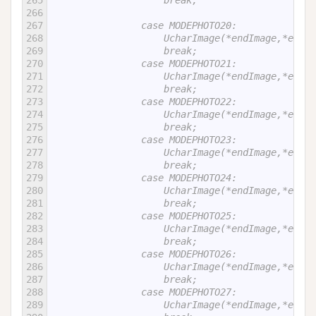
265
                    break;
266
267
                case MODEPHOTO20:
268
                    UcharImage(*endImage,*
269
                    break;
270
                case MODEPHOTO21:
271
                    UcharImage(*endImage,*
272
                    break;
273
                case MODEPHOTO22:
274
                    UcharImage(*endImage,*
275
                    break;
276
                case MODEPHOTO23:
277
                    UcharImage(*endImage,*
278
                    break;
279
                case MODEPHOTO24:
280
                    UcharImage(*endImage,*
281
                    break;
282
                case MODEPHOTO25:
283
                    UcharImage(*endImage,*
284
                    break;
285
                case MODEPHOTO26:
286
                    UcharImage(*endImage,*
287
                    break;
288
                case MODEPHOTO27:
289
                    UcharImage(*endImage,*