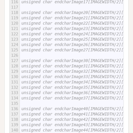
116
unsigned char endcharImage17[IMAGEWIDTH/2][IMAG
117
118
unsigned char endcharImage20[IMAGEWIDTH/2][IMAG
119
unsigned char endcharImage21[IMAGEWIDTH/2][IMAG
120
unsigned char endcharImage22[IMAGEWIDTH/2][IMAG
121
unsigned char endcharImage23[IMAGEWIDTH/2][IMAG
122
unsigned char endcharImage24[IMAGEWIDTH/2][IMAG
123
unsigned char endcharImage25[IMAGEWIDTH/2][IMAG
124
unsigned char endcharImage26[IMAGEWIDTH/2][IMAG
125
unsigned char endcharImage27[IMAGEWIDTH/2][IMAG
126
127
unsigned char endcharImage30[IMAGEWIDTH/2][IMAG
128
unsigned char endcharImage31[IMAGEWIDTH/2][IMAG
129
unsigned char endcharImage32[IMAGEWIDTH/2][IMAG
130
unsigned char endcharImage33[IMAGEWIDTH/2][IMAG
131
unsigned char endcharImage34[IMAGEWIDTH/2][IMAG
132
unsigned char endcharImage35[IMAGEWIDTH/2][IMAG
133
unsigned char endcharImage36[IMAGEWIDTH/2][IMAG
134
unsigned char endcharImage37[IMAGEWIDTH/2][IMAG
135
136
unsigned char endcharImage40[IMAGEWIDTH/2][IMAG
137
unsigned char endcharImage41[IMAGEWIDTH/2][IMAG
138
unsigned char endcharImage42[IMAGEWIDTH/2][IMAG
139
unsigned char endcharImage43[IMAGEWIDTH/2][IMAG
140
unsigned char endcharImage44[IMAGEWIDTH/2][IMAG