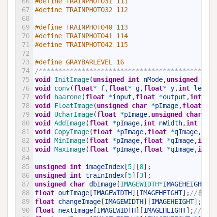
66
#define TRAINPHOTO31 111
67
#define TRAINPHOTO32 112
68
69
#define TRAINPHOTO40 113
70
#define TRAINPHOTO41 114
71
#define TRAINPHOTO42 115
72
73
#define GRAYBARLEVEL 16
74
/******************************************宏定
75
void
InitImage
(
unsigned
int
nMode
,
unsigned
char
76
void
conv
(
float
*
f
,
float
*
g
,
float
*
y
,
int
length
77
void
haarone
(
float
*
input
,
float
*
output
,
int
len
78
void
FloatImage
(
unsigned
char
*
pImage
,
float
*
qI
79
void
UcharImage
(
float
*
pImage
,
unsigned
char
*
qI
80
void
AddImage
(
float
*
pImage
,
int
nWidth
,
int
nHei
81
void
CopyImage
(
float
*
pImage
,
float
*
qImage
,
int
82
void
MinImage
(
float
*
pImage
,
float
*
qImage
,
int
n
83
void
MaxImage
(
float
*
pImage
,
float
*
qImage
,
int
n
84
85
unsigned
int
imageIndex
[
5
]
[
8
]
;
86
unsigned
int
trainIndex
[
5
]
[
3
]
;
87
unsigned
char
dbImage
[
IMAGEWIDTH*
IMAGEHEIGHT
]
;
88
float
outImage
[
IMAGEWIDTH
]
[
IMAGEHEIGHT
]
;
//输出
89
float
changeImage
[
IMAGEWIDTH
]
[
IMAGEHEIGHT
]
;
//
90
float
nextImage
[
IMAGEWIDTH
]
[
IMAGEHEIGHT
]
;
//中间