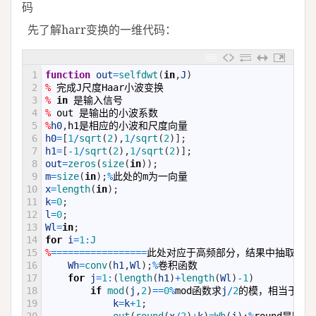
码
先了解harr变换的一维代码：
1
function
out
=
selfdwt
(
in
,
J
)
2
%
完成
J
尺度
Haar
小波变换
3
%
in
是输入信号
4
%
out
是输出的小波系数
5
%
h0
,
h1
是相应的小波和尺度向量
6
h0
=
[
1
/
sqrt
(
2
)
,
1
/
sqrt
(
2
)
]
;
7
h1
=
[
-
1
/
sqrt
(
2
)
,
1
/
sqrt
(
2
)
]
;
8
out
=
zeros
(
size
(
in
)
)
;
9
m
=
size
(
in
)
;
%
此处的
m
为一向量
10
x
=
length
(
in
)
;
11
k
=
0
;
12
l
=
0
;
13
Wl
=
in
;
14
for
i
=
1
:
J
15
%
===
===
===
===
===
==
此处对应于高频部分，结果中抽取偶数
16
Wh
=
conv
(
h1
,
Wl
)
;
%
卷积函数
17
for
j
=
1
:
(
length
(
h1
)
+
length
(
Wl
)
-
1
)
18
if
mod
(
j
,
2
)
==
0
%
mod
函数求
j
/
2
的模，相当于求
19
k
=
k
+
1
;