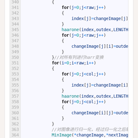
340
{
341
for
(
j
=
0
;
j
<
raw
;
j
++
)
342
{
343
index
[
j
]
=
changeImage
[
j
]
[
i
]
;
344
}
345
haarone
(
index
,
outdex
,
LENGTH
)
;
346
for
(
j
=
0
;
j
<
raw
;
j
++
)
347
{
348
changeImage
[
j
]
[
i
]
=
outdex
[
j
]
349
}
350
}
//对所有列进行harr变换
351
for
(
i
=
0
;
i
<
raw
;
i
++
)
352
{
353
for
(
j
=
0
;
j
<
col
;
j
++
)
354
{
355
index
[
j
]
=
changeImage
[
i
]
[
j
]
;
356
}
357
haarone
(
index
,
outdex
,
LENGTH
)
;
358
for
(
j
=
0
;
j
<
col
;
j
++
)
359
{
360
changeImage
[
i
]
[
j
]
=
outdex
[
j
]
361
}
362
}
363
//对图像进行归一化，经过归一化之后轨迹主
364
MinImage
(
*
changeImage
,
*
nextImage
,
IM