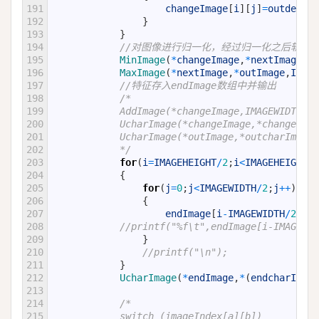
191
changeImage
[
i
]
[
j
]
=
outdex
[
j
]
192
}
193
}
194
//对图像进行归一化，经过归一化之后轨迹主
195
MinImage
(
*
changeImage
,
*
nextImage
,
IM
196
MaxImage
(
*
nextImage
,
*
outImage
,
IMAGE
197
//特征存入endImage数组中并输出
198
/*
199
            AddImage(*changeImage,IMAGEWIDTH,IM
200
            UcharImage(*changeImage,*chang
201
            UcharImage(*outImage,*outcharI
202
            */
203
for
(
i
=
IMAGEHEIGHT
/
2
;
i
<
IMAGEHEIGHT
;
i
204
{
205
for
(
j
=
0
;
j
<
IMAGEWIDTH
/
2
;
j
++
)
206
{
207
endImage
[
i
-
IMAGEWIDTH
/
2
]
[
j
]
208
//printf("%f\t",endImage[i-IMAGEWID
209
}
210
//printf("\n");
211
}
212
UcharImage
(
*
endImage
,
*
(
endcharImage
213
214
/*
215
            switch (imageIndex[a][b])