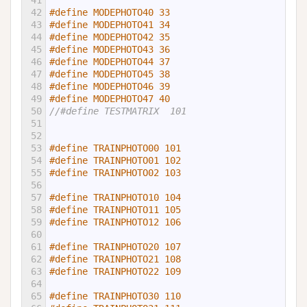
41
42
#define MODEPHOTO40 33
43
#define MODEPHOTO41 34
44
#define MODEPHOTO42 35
45
#define MODEPHOTO43 36
46
#define MODEPHOTO44 37
47
#define MODEPHOTO45 38
48
#define MODEPHOTO46 39
49
#define MODEPHOTO47 40
50
//#define TESTMATRIX  101
51
52
53
#define TRAINPHOTO00 101
54
#define TRAINPHOTO01 102
55
#define TRAINPHOTO02 103
56
57
#define TRAINPHOTO10 104
58
#define TRAINPHOTO11 105
59
#define TRAINPHOTO12 106
60
61
#define TRAINPHOTO20 107
62
#define TRAINPHOTO21 108
63
#define TRAINPHOTO22 109
64
65
#define TRAINPHOTO30 110