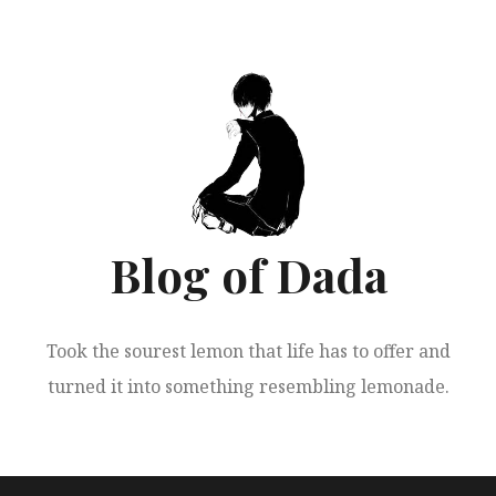
跳
至
正
文
Blog of Dada
Took the sourest lemon that life has to offer and
turned it into something resembling lemonade.