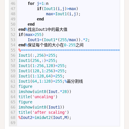
46
for
j
=
1
:
n
47
if
(
Iout1
(
i
,
j
)
>
max
)
48
max
=
Iout1
(
i
,
j
)
;
49
end
50
end
51
end
%
找出
Iout1
中的最大值
52
if
(
max
>
255
)
53
Iout1
=
(
Iout1*
(
255
/
max
)
)
.
*
2
;
54
end
%
保证每个值的大小在
0
-
255
之间
55
%
===
===
===
===
===
===
===
===
===
===
===
===
===
===
===
==
56
Iout1
(
:
,
256
)
=
255
;
57
Iout1
(
256
,
:
)
=
255
;
58
Iout1
(
1
:
256
,
128
)
=
255
;
59
Iout1
(
128
,
1
:
256
)
=
255
;
60
Iout1
(
1
:
128
,
64
)
=
255
;
61
Iout1
(
64
,
1
:
128
)
=
255
;
%
画分割线
62
figure
63
imshow
(
uint8
(
Iout
.
*
28
)
)
64
title
(
'uncaling'
)
65
figure
66
imshow
(
uint8
(
Iout1
)
)
67
title
(
'after scaling'
)
68
%
Iout2
=
imidwt2
(
Iout
,
M
)
;
69