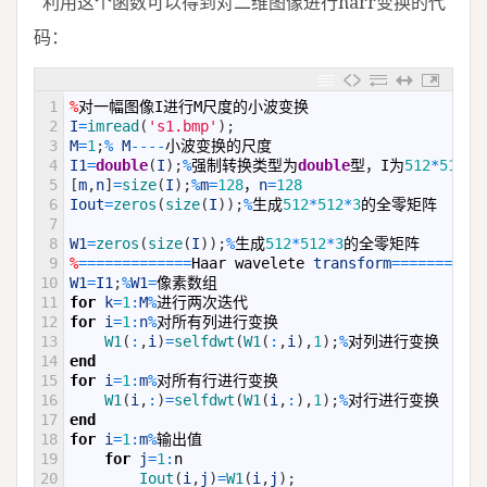
利用这个函数可以得到对二维图像进行harr变换的代
码：
1
%
对一幅图像
I
进行
M
尺度的小波变换
2
I
=
imread
(
's1.bmp'
)
;
3
M
=
1
;
%
M
--
--
小波变换的尺度
4
I1
=
double
(
I
)
;
%
强制转换类型为
double
型，
I
为
512
*
512
*
3
5
[
m
,
n
]
=
size
(
I
)
;
%
m
=
128
，
n
=
128
6
Iout
=
zeros
(
size
(
I
)
)
;
%
生成
512
*
512
*
3
的全零矩阵
7
8
W1
=
zeros
(
size
(
I
)
)
;
%
生成
512
*
512
*
3
的全零矩阵
9
%
===
===
===
===
=
Haar
wavelete
transform
===
===
===
==
10
W1
=
I1
;
%
W1
=
像素数组
11
for
k
=
1
:
M
%
进行两次迭代
12
for
i
=
1
:
n
%
对所有列进行变换
13
W1
(
:
,
i
)
=
selfdwt
(
W1
(
:
,
i
)
,
1
)
;
%
对列进行变换
14
end
15
for
i
=
1
:
m
%
对所有行进行变换
16
W1
(
i
,
:
)
=
selfdwt
(
W1
(
i
,
:
)
,
1
)
;
%
对行进行变换
17
end
18
for
i
=
1
:
m
%
输出值
19
for
j
=
1
:
n
20
Iout
(
i
,
j
)
=
W1
(
i
,
j
)
;