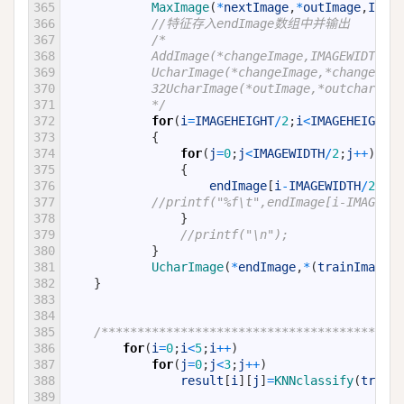
365
MaxImage
(
*
nextImage
,
*
outImage
,
IMAGE
366
//特征存入endImage数组中并输出
367
/*
368
            AddImage(*changeImage,IMAGEWIDTH,IM
369
            UcharImage(*changeImage,*chang
370
            32UcharImage(*outImage,*outcha
371
            */
372
for
(
i
=
IMAGEHEIGHT
/
2
;
i
<
IMAGEHEIGHT
;
i
373
{
374
for
(
j
=
0
;
j
<
IMAGEWIDTH
/
2
;
j
++
)
375
{
376
endImage
[
i
-
IMAGEWIDTH
/
2
]
[
j
]
377
//printf("%f\t",endImage[i-IMAGEWID
378
}
379
//printf("\n");
380
}
381
UcharImage
(
*
endImage
,
*
(
trainImage
[
3
382
}
383
384
385
/****************************************
386
for
(
i
=
0
;
i
<
5
;
i
++
)
387
for
(
j
=
0
;
j
<
3
;
j
++
)
388
result
[
i
]
[
j
]
=
KNNclassify
(
trainI
389