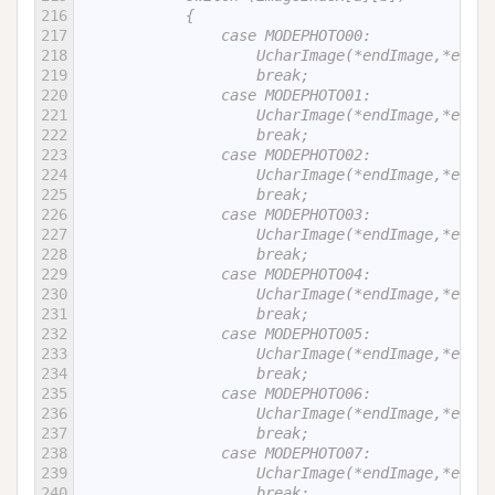
216
            {
217
                case MODEPHOTO00:
218
                    UcharImage(*endImage,*
219
                    break;
220
                case MODEPHOTO01:
221
                    UcharImage(*endImage,*
222
                    break;
223
                case MODEPHOTO02:
224
                    UcharImage(*endImage,*
225
                    break;
226
                case MODEPHOTO03:
227
                    UcharImage(*endImage,*
228
                    break;
229
                case MODEPHOTO04:
230
                    UcharImage(*endImage,*
231
                    break;
232
                case MODEPHOTO05:
233
                    UcharImage(*endImage,*
234
                    break;
235
                case MODEPHOTO06:
236
                    UcharImage(*endImage,*
237
                    break;
238
                case MODEPHOTO07:
239
                    UcharImage(*endImage,*
240
                    break;