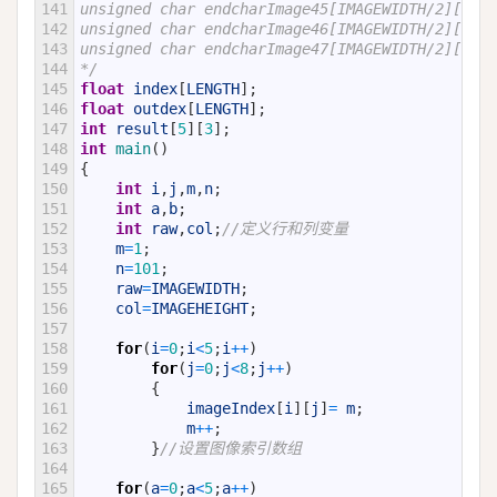
141
unsigned char endcharImage45[IMAGEWIDTH/2][IMAG
142
unsigned char endcharImage46[IMAGEWIDTH/2][IMAG
143
unsigned char endcharImage47[IMAGEWIDTH/2][IMAG
144
*/
145
float
index
[
LENGTH
]
;
146
float
outdex
[
LENGTH
]
;
147
int
result
[
5
]
[
3
]
;
148
int
main
(
)
149
{
150
int
i
,
j
,
m
,
n
;
151
int
a
,
b
;
152
int
raw
,
col
;
//定义行和列变量
153
m
=
1
;
154
n
=
101
;
155
raw
=
IMAGEWIDTH
;
156
col
=
IMAGEHEIGHT
;
157
158
for
(
i
=
0
;
i
<
5
;
i
++
)
159
for
(
j
=
0
;
j
<
8
;
j
++
)
160
{
161
imageIndex
[
i
]
[
j
]
=
m
;
162
m
++
;
163
}
//设置图像索引数组
164
165
for
(
a
=
0
;
a
<
5
;
a
++
)