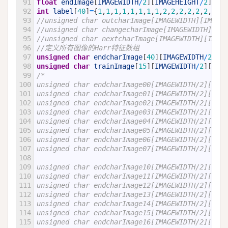
91
float
endImage
[
IMAGEWIDTH
/
2
]
[
IMAGEHEIGHT
/
2
]
;
92
int
label
[
40
]
=
{
1
,
1
,
1
,
1
,
1
,
1
,
1
,
1
,
2
,
2
,
2
,
2
,
2
,
2
,
2
,
2
,
93
//unsigned char outcharImage[IMAGEWIDTH][IMA
94
//unsigned char changecharImage[IMAGEWIDTH][
95
//unsigned char nextcharImage[IMAGEWIDTH][IM
96
//定义所有图像的Harr特征数组
97
unsigned
char
endcharImage
[
40
]
[
IMAGEWIDTH
/
2
]
[
IM
98
unsigned
char
trainImage
[
15
]
[
IMAGEWIDTH
/
2
]
[
IMAG
99
/*
100
unsigned char endcharImage00[IMAGEWIDTH/2][IMAG
101
unsigned char endcharImage01[IMAGEWIDTH/2][IMAG
102
unsigned char endcharImage02[IMAGEWIDTH/2][IMAG
103
unsigned char endcharImage03[IMAGEWIDTH/2][IMAG
104
unsigned char endcharImage04[IMAGEWIDTH/2][IMAG
105
unsigned char endcharImage05[IMAGEWIDTH/2][IMAG
106
unsigned char endcharImage06[IMAGEWIDTH/2][IMAG
107
unsigned char endcharImage07[IMAGEWIDTH/2][IMAG
108
109
unsigned char endcharImage10[IMAGEWIDTH/2][IMAG
110
unsigned char endcharImage11[IMAGEWIDTH/2][IMAG
111
unsigned char endcharImage12[IMAGEWIDTH/2][IMAG
112
unsigned char endcharImage13[IMAGEWIDTH/2][IMAG
113
unsigned char endcharImage14[IMAGEWIDTH/2][IMAG
114
unsigned char endcharImage15[IMAGEWIDTH/2][IMAG
115
unsigned char endcharImage16[IMAGEWIDTH/2][IMAG