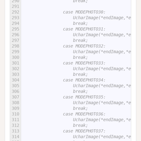
290
                    break;
291
292
                case MODEPHOTO30:
293
                    UcharImage(*endImage,*
294
                    break;
295
                case MODEPHOTO31:
296
                    UcharImage(*endImage,*
297
                    break;
298
                case MODEPHOTO32:
299
                    UcharImage(*endImage,*
300
                    break;
301
                case MODEPHOTO33:
302
                    UcharImage(*endImage,*
303
                    break;
304
                case MODEPHOTO34:
305
                    UcharImage(*endImage,*
306
                    break;
307
                case MODEPHOTO35:
308
                    UcharImage(*endImage,*
309
                    break;
310
                case MODEPHOTO36:
311
                    UcharImage(*endImage,*
312
                    break;
313
                case MODEPHOTO37:
314
                    UcharImage(*endImage,*