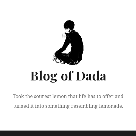
跳
至
正
文
Blog of Dada
Took the sourest lemon that life has to offer and
turned it into something resembling lemonade.