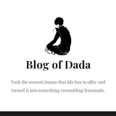
跳
至
正
文
Blog of Dada
Took the sourest lemon that life has to offer and
turned it into something resembling lemonade.