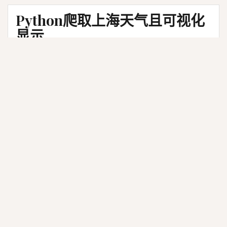
Python爬取上海天气且可视化
显示
2018-05-10
Dada
技术博客
Python爬虫入门项目
搜索
搜
索
：