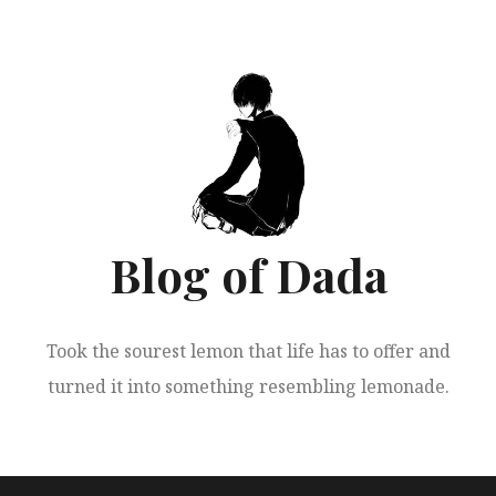
跳
至
正
文
Blog of Dada
Took the sourest lemon that life has to offer and
turned it into something resembling lemonade.