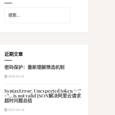
搜
索
：
近期文章
密码保护：重新理解筛选机制
2026-03-31
SyntaxError: Unexpected token '<',"
<"... is not valid JSON解决阿里云请求
超时问题总结
2025-04-24