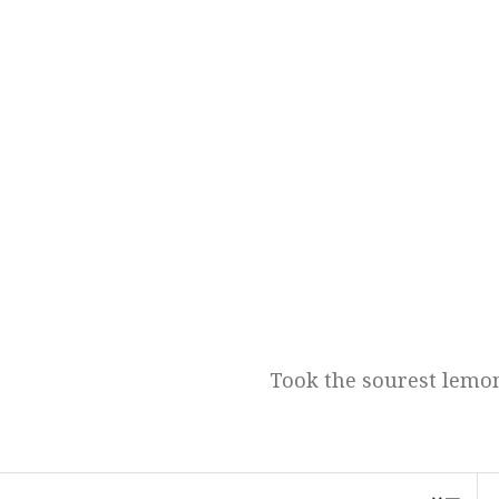
跳
至
正
文
Took the sourest lemon