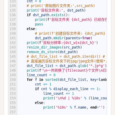
133
cnt
=
0
134
# print('原始图片文件夹:',src_path)
135
print
(
'目标文件夹:'
,
dst_path
)
136
if
dst_path
.
exists
(
)
:
137
print
(
f
'目标文件夹 {dst_path} 已经存在...
138
pass
139
else
:
140
# print(f'创建目标文件夹: {dst_path} ')
141
dst_path
.
mkdir
(
parents
=
True
)
142
print
(
f
'目标分辨率:{dst_w}x{dst_h}'
)
143
resize_dir_images
(
src_path
)
144
remove_ds_store
(
dst_path
)
145
# dst_file_list = dst_path.iterdir() #
146
# 直接遍历目标文件夹下的jpg/jpeg文件(使用*.jp
147
dst_file_list
=
dst_path
.
glob
(
'*.jp*g'
)
148
print
(
f
'\n一共转换了{filecount}个文件\n已转
149
line_count
=
0
150
for
f
in
sorted
(
dst_file_list
,
key
=
lambda
f
151
cnt
+=
1
152
if
cnt
%
display_each_line
==
1
:
153
line_count
+=
1
154
print
(
'\n%d | %10s'
%
(
line_count
,
155
else
:
156
print
(
'%10s'
%
f
.
name
,
end
=
''
)
157