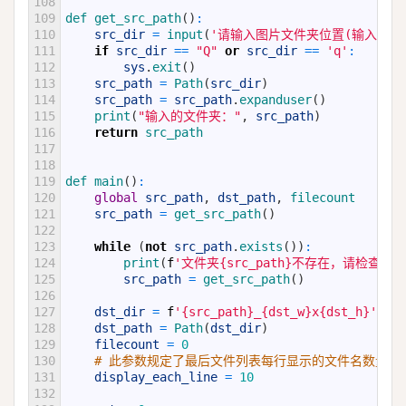
108
109
def 
get_src_path
(
)
:
110
src_dir
=
input
(
'请输入图片文件夹位置(输入Q或q
111
if
src_dir
==
"Q"
or
src_dir
==
'q'
:
112
sys
.
exit
(
)
113
src_path
=
Path
(
src_dir
)
114
src_path
=
src_path
.
expanduser
(
)
115
print
(
"输入的文件夹："
,
src_path
)
116
return
src_path
117
118
119
def 
main
(
)
:
120
global
src_path
,
dst_path
,
filecount
121
src_path
=
get_src_path
(
)
122
123
while
(
not
src_path
.
exists
(
)
)
:
124
print
(
f
'文件夹{src_path}不存在，请检查
125
src_path
=
get_src_path
(
)
126
127
dst_dir
=
f
'{src_path}_{dst_w}x{dst_h}'
128
dst_path
=
Path
(
dst_dir
)
129
filecount
=
0
130
# 此参数规定了最后文件列表每行显示的文件名数量。
131
display_each_line
=
10
132