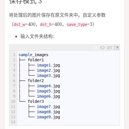
保存模式 3
将处理后的图片保存在原文件夹中。自定义参数
（
=400，
=400，
=3）
dst_w
dst_h
save_type
输入文件夹结构：
1
sample
_
images
2
├──
folder1
3
│
├──
image1
.
jpg
4
│
├──
image2
.
jpg
5
│
└──
image3
.
jpg
6
├──
folder2
7
│
├──
image4
.
jpg
8
│
├──
image5
.
jpg
9
│
└──
image6
.
jpg
10
└──
folder3
11
├──
image7
.
jpg
12
├──
image8
.
jpg
13
└──
image9
.
jpg
14