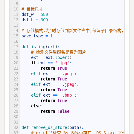
9
10
# 目标尺寸
11
dst_w
=
580
12
dst_h
=
300
13
14
# 存储模式,为1时存储到新文件夹中,保留子目录结构，
15
save_type
=
1
16
17
def 
is_img
(
ext
)
:
18
# 检测文件后缀名是否为图片
19
ext
=
ext
.
lower
(
)
20
if
ext
==
'.jpg'
:
21
return
True
22
elif 
ext
==
'.png'
:
23
return
True
24
elif 
ext
==
'.jpeg'
:
25
return
True
26
elif 
ext
==
'.bmp'
:
27
return
True
28
else
:
29
return
False
30
31
32
def 
remove_ds_store
(
path
)
:
33
# print('检查 %s 内是否存在 .DS_Store 文件'%st