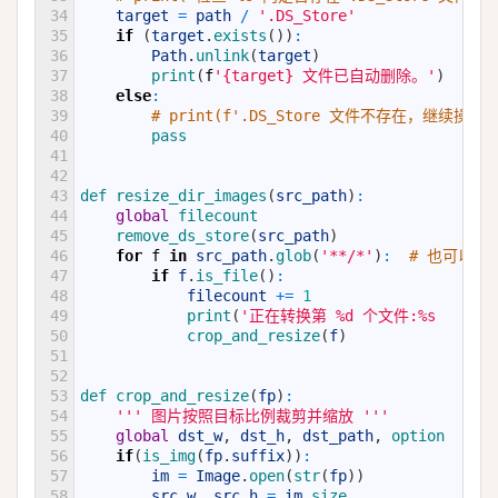
34
target
=
path
/
'.DS_Store'
35
if
(
target
.
exists
(
)
)
:
36
Path
.
unlink
(
target
)
37
print
(
f
'{target} 文件已自动删除。'
)
38
else
:
39
# print(f'.DS_Store 文件不存在，继续操作。
40
pass
41
42
43
def 
resize_dir_images
(
src_path
)
:
44
global
filecount
45
remove_ds_store
(
src_path
)
46
for
f
in
src_path
.
glob
(
'**/*'
)
:
# 也可以用sr
47
if
f
.
is_file
(
)
:
48
filecount
+=
1
49
print
(
'正在转换第 %d 个文件:%s       
50
crop_and_resize
(
f
)
51
52
53
def 
crop_and_resize
(
fp
)
:
54
''
' 图片按照目标比例裁剪并缩放 '
''
55
global
dst_w
,
dst_h
,
dst_path
,
option
56
if
(
is_img
(
fp
.
suffix
)
)
:
57
im
=
Image
.
open
(
str
(
fp
)
)
58
src_w
,
src_h
=
im
.
size