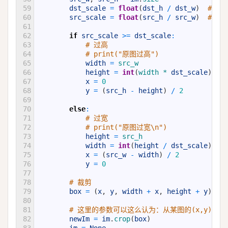
59
dst_scale
=
float
(
dst_h
/
dst_w
)
# 目
60
src_scale
=
float
(
src_h
/
src_w
)
# 原
61
62
if
src_scale
>=
dst_scale
:
63
# 过高
64
# print("原图过高")
65
width
=
src_w
66
height
=
int
(
width *
dst_scale
)
67
x
=
0
68
y
=
(
src_h
-
height
)
/
2
69
70
else
:
71
# 过宽
72
# print("原图过宽\n")
73
height
=
src_h
74
width
=
int
(
height
/
dst_scale
)
75
x
=
(
src_w
-
width
)
/
2
76
y
=
0
77
78
# 裁剪
79
box
=
(
x
,
y
,
width
+
x
,
height
+
y
)
80
81
# 这里的参数可以这么认为：从某图的(x,y)坐标开始截
82
newIm
=
im
.
crop
(
box
)