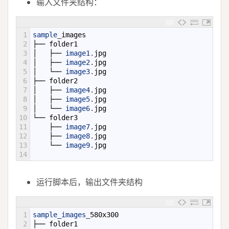
输入文件夹结构：
1
sample
_
images
2
├──
folder1
3
│
├──
image1
.
jpg
4
│
├──
image2
.
jpg
5
│
└──
image3
.
jpg
6
├──
folder2
7
│
├──
image4
.
jpg
8
│
├──
image5
.
jpg
9
│
└──
image6
.
jpg
10
└──
folder3
11
├──
image7
.
jpg
12
├──
image8
.
jpg
13
└──
image9
.
jpg
14
运行脚本后，输出文件夹结构
1
sample_images
_
580x300
2
├──
folder1