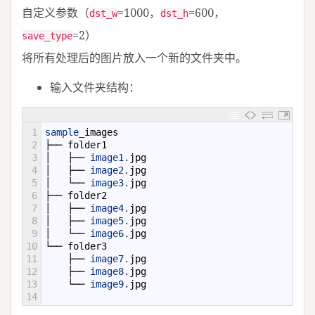
自定义参数（
=1000，
=600，
dst_w
dst_h
=2）
save_type
将所有处理后的图片放入一个新的文件夹中。
输入文件夹结构：
1
sample
_
images
2
├──
folder1
3
│
├──
image1
.
jpg
4
│
├──
image2
.
jpg
5
│
└──
image3
.
jpg
6
├──
folder2
7
│
├──
image4
.
jpg
8
│
├──
image5
.
jpg
9
│
└──
image6
.
jpg
10
└──
folder3
11
├──
image7
.
jpg
12
├──
image8
.
jpg
13
└──
image9
.
jpg
14