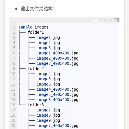
输出文件夹结构：
1
sample
_
images
2
├──
folder1
3
│
├──
image1
.
jpg
4
│
├──
image2
.
jpg
5
│
├──
image3
.
jpg
6
│
├──
image1_400x400
.
jpg
7
│
├──
image2_400x400
.
jpg
8
│
└──
image3_400x400
.
jpg
9
├──
folder2
10
│
├──
image4
.
jpg
11
│
├──
image5
.
jpg
12
│
├──
image6
.
jpg
13
│
├──
image4_400x400
.
jpg
14
│
├──
image5_400x400
.
jpg
15
│
└──
image6_400x400
.
jpg
16
└──
folder3
17
├──
image7
.
jpg
18
├──
image8
.
jpg
19
├──
image9
.
jpg
20
├──
image7_400x400
.
jpg