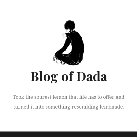
跳
至
正
文
Blog of Dada
Took the sourest lemon that life has to offer and
turned it into something resembling lemonade.