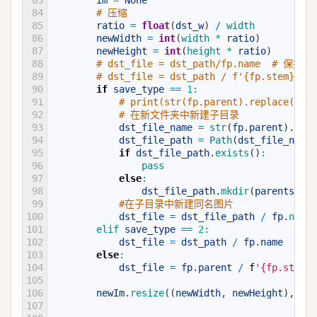
83
im
=
None
84
# 压缩
85
ratio
=
float
(
dst_w
)
/
width
86
newWidth
=
int
(
width *
ratio
)
87
newHeight
=
int
(
height *
ratio
)
88
# dst_file = dst_path/fp.name  # 保
89
# dst_file = dst_path / f'{fp.stem}_
90
if
save_type
==
1
:
91
# print(str(fp.parent).replace(str(
92
# 在新文件夹中新建子目录
93
dst_file_name
=
str
(
fp
.
parent
)
.
repl
94
dst_file_path
=
Path
(
dst_file_name
)
95
if
dst_file_path
.
exists
(
)
:
96
pass
97
else
:
98
dst_file_path
.
mkdir
(
parents
=
Tru
99
#在子目录中新建同名图片
100
dst_file
=
dst_file_path
/
fp
.
name
101
elif 
save_type
==
2
:
102
dst_file
=
dst_path
/
fp
.
name
# 
103
else
:
104
dst_file
=
fp
.
parent
/
f
'{fp.stem}_
105
106
newIm
.
resize
(
(
newWidth
,
newHeight
)
,
Ima
107