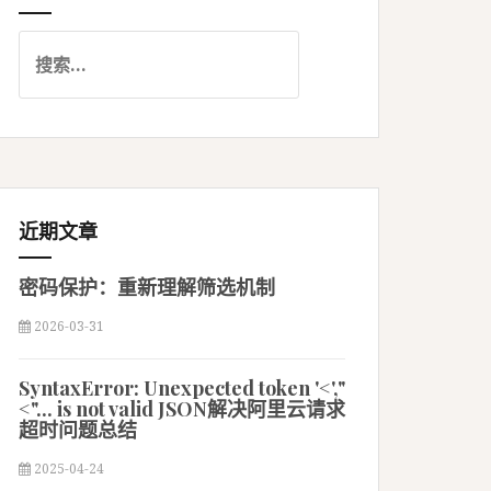
搜
索
：
近期文章
密码保护：重新理解筛选机制
2026-03-31
SyntaxError: Unexpected token '<',"
<"... is not valid JSON解决阿里云请求
超时问题总结
2025-04-24