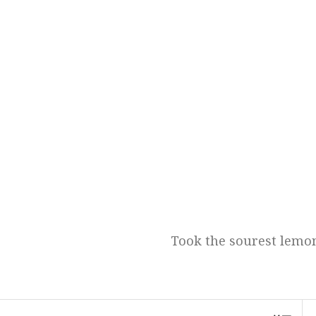
跳
至
正
文
Took the sourest lemon