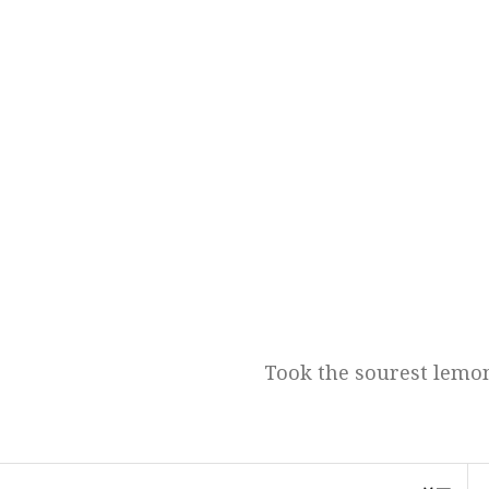
跳
至
正
文
Took the sourest lemon