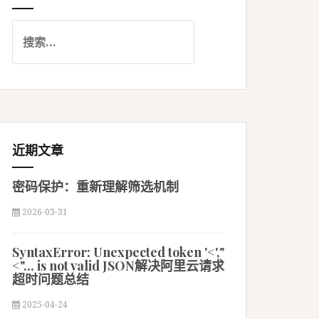
搜
索
：
近期文章
密码保护：重新理解筛选机制
2026-03-31
SyntaxError: Unexpected token '<',"
<"... is not valid JSON解决阿里云请求
超时问题总结
2025-04-24