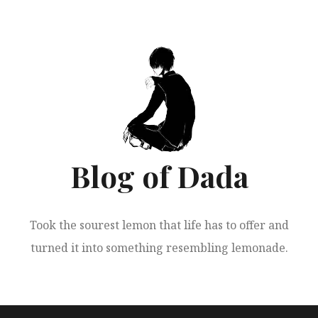
跳
至
正
文
Blog of Dada
Took the sourest lemon that life has to offer and
turned it into something resembling lemonade.