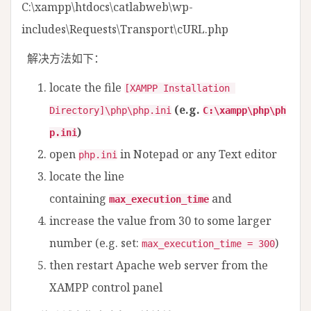
C:\xampp\htdocs\catlabweb\wp-
includes\Requests\Transport\cURL.php
解决方法如下：
locate the file
[XAMPP Installation 
(e.g.
Directory]\php\php.ini
C:\xampp\php\ph
)
p.ini
open
in Notepad or any Text editor
php.ini
locate the line
containing
and
max_execution_time
increase the value from 30 to some larger
number (e.g. set:
)
max_execution_time = 300
then restart Apache web server from the
XAMPP control panel