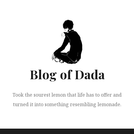
跳
至
正
文
Blog of Dada
Took the sourest lemon that life has to offer and
turned it into something resembling lemonade.