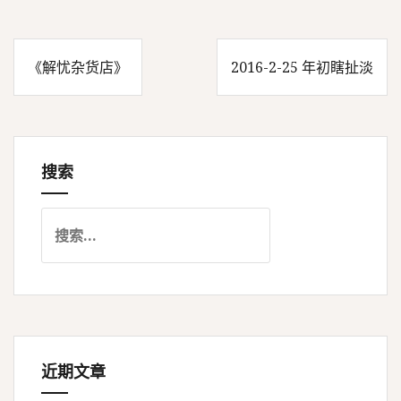
《解忧杂货店》
2016-2-25 年初瞎扯淡
文
章
搜索
导
搜
航
索
：
近期文章