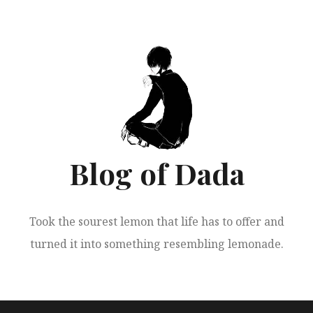
跳
至
正
文
Blog of Dada
Took the sourest lemon that life has to offer and
turned it into something resembling lemonade.