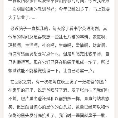
一餐饭回家事件风波差不多刚停歇的时间；今天我还第
一次明目张胆的教训爸妈；今年已经21岁了，马上就要
大学毕业了……
最近脑子一直挺乱的，每天除了看书学英语刷剧，其
他闲的时间总是喜欢想一些乱七八糟的事情，家庭啊，
理想啊，生活啊，社会啊，生命啊，爱情啊，财富啊，
每次有感而发想要写点什么，但是却感觉比较单薄，自
己也懒得写。现在它们已经在脑袋里乱成一坨了，所以
想试试能不能稍微梳理一下，让自己清醒一点。
在回家之前，有一次老妈在晚上发了一张老爸的照片
在家里的群里，说是爸喝醉了酒，发了张自拍问我们帅
不帅。照片里老爸还是和以前拍照一样，直直的站着憨
笑，但是触目惊心的是他的白头发，数量已经可以和他
仅剩的黑头发分庭抗礼了。我当时一瞬间就鼻子一酸，