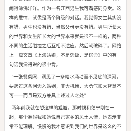
闹得沸沸洋洋。作为一名江西男生我可谓感同身受。这
样的爱情，就像是两个阶级的对话。我觉得女生其实没
有错，男生也没有错，当然父母更没有错。男生所长大
的世界和女生所长大的世界本来就是很不一样的，两种
不同的生活碰撞之后互相不适应，然后就破碎了。网络
上一篇文章《上海姑娘，不是逃饭，是逃命》中的有一
句话我觉得说的很中肯。
“一张餐桌照，洞见了一条暗水涌动而不见底的深河，
要跨过这条河迈入婚姻，非大机缘，大勇气和大智慧不
可——而且是双方兼具上述过人之处”
两年前我就在想这样的尴尬，那时候和蔼宁刚在一
起，那个寒假我和她说自己家乡的风土人情，她表示非
常不能理解。慢慢的我才意识到我们的世界是这么的不