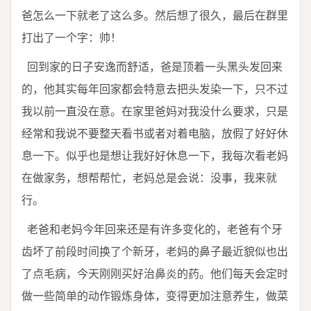
爸怎么一下就老了这么多。然后想了很久，最后在群里
打出了一个字：帅！
回到家的日子安逸而舒适，爸是顶着一头黑头发回来
的，他其实每年回家都会特意去把头发染一下，只不过
我以前一直没在意。在家里爸妈对我没什么要求，只是
经常和我说不要整天看书或者对着电脑，放假了好好休
息一下。似乎也是想让我好好休息一下，我每次看老妈
在做家务，想帮帮忙，老妈总是会说：没事，我来就
行。
老爸和老妈今年回来还是有许多变化的，老爸有个牙
齿坏了前段时间换了个新牙，老妈的鼻子最近貌似也出
了点毛病，今天刚刚买好治鼻炎的药。他们每天会定时
做一些简单的动作锻炼身体，变得更加注意养生，做菜