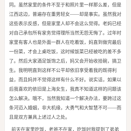
同。虽然家里的条件不至于和照片里一样那么差，但是
江西这边，普遍存在重男轻女——却是事实。虽然我对
这些表示反感，但是家里人却不会这么觉得。老妈已经
对自己承包所有家务觉得理所当然无怨无悔了。过年时
家里有客人也是外面一群人在吃着饭，妈直到做完最后
一份菜，才会上桌吃饭，这时候饭菜已经被吃的差不多
了。然后大家酒足饭饱之后，妈又会开始收拾碗，搞卫
生。我明明直到这样不公平却依旧享受着我的既得利
益，而且妈并不觉得这样有什么不好。说实话，如果以
后我喜欢的依旧是上海女生，我真不知道这样的问题该
怎么解决。哦不，当然我知道一个解决办法，要跨过这
条河迈入婚姻，非大机缘，大勇气和大智慧不可——而
且是双方兼具上述过人之处。
前天在家里吃饭，老爸不在家，吃饭时我提到了弟弟